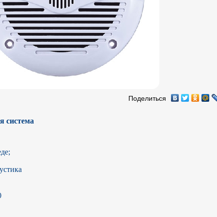
Поделиться
я система
е;

устика


