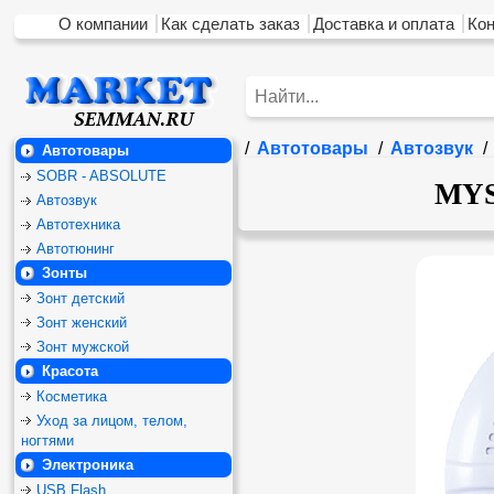
О компании
Как сделать заказ
Доставка и оплата
Ко
/
Автотовары
/
Автозвук
/
Автотовары
SOBR - ABSOLUTE
MYS
Автозвук
Автотехника
Автотюнинг
Зонты
Зонт детский
Зонт женский
Зонт мужской
Красота
Косметика
Уход за лицом, телом,
ногтями
Электроника
USB Flash