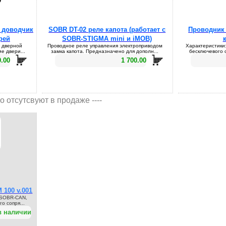
 доводчик
SOBR DT-02 реле капота (работает с
Проводник 
рей
SOBR-STIGMA mini и iMOB)
й дверной
Проводное реле управления электроприводом
Характеристики:
е двери...
замка капота. Предназначено для дополн...
бесключевого 
0.00
1 700.00
о отсутсвуют в продаже ----
100 v.001
 SOBR-CAN,
о сопря...
в наличии