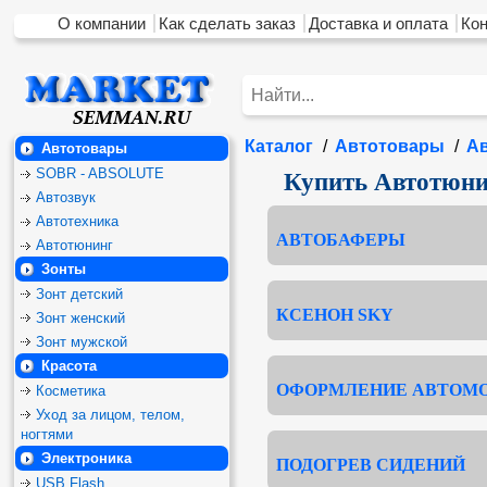
О компании
Как сделать заказ
Доставка и оплата
Ко
Каталог
/
Автотовары
/
А
Автотовары
SOBR - ABSOLUTE
Купить Автотюнин
Автозвук
Автотехника
АВТОБАФЕРЫ
Автотюнинг
Зонты
Зонт детский
КСЕНОН SKY
Зонт женский
Зонт мужской
Красота
ОФОРМЛЕНИЕ АВТОМ
Косметика
Уход за лицом, телом,
ногтями
Электроника
ПОДОГРЕВ СИДЕНИЙ
USB Flash