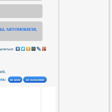
Ы, АВТОМОБИЛЯ,
елиться
лей.
ать: