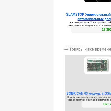
SLAMSTOP Универсальный
автомобильных две
Характеристики: Трехступенчаты
доводчик предотвращает открывани
18 39
---- Товары ниже временн
SOBR CAN 03 модуль к GSM 
Семейство интерфейсных модулей
предназначено для бесконфликтног
Нет 