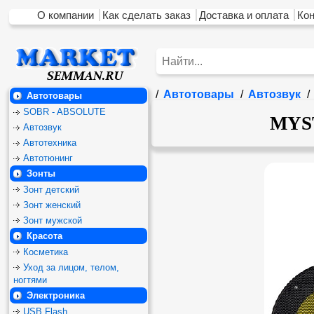
О компании
Как сделать заказ
Доставка и оплата
Ко
/
Автотовары
/
Автозвук
/
Автотовары
SOBR - ABSOLUTE
MYST
Автозвук
Автотехника
Автотюнинг
Зонты
Зонт детский
Зонт женский
Зонт мужской
Красота
Косметика
Уход за лицом, телом,
ногтями
Электроника
USB Flash