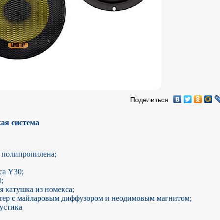
Поделиться
ая система
 полипропилена;

а Y30;



 катушка из номекса;

тер с майларовым диффузором и неодимовым магнитом;

устика
