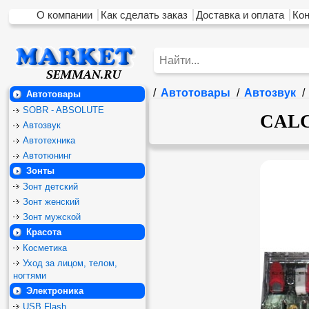
О компании
Как сделать заказ
Доставка и оплата
Ко
/
Автотовары
/
Автозвук
/
Автотовары
SOBR - ABSOLUTE
CALC
Автозвук
Автотехника
Автотюнинг
Зонты
Зонт детский
Зонт женский
Зонт мужской
Красота
Косметика
Уход за лицом, телом,
ногтями
Электроника
USB Flash