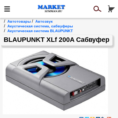
/
/
Автотовары
Автозвук
/
Акустическая система, сабвуферы
/
Акустическая система BLAUPUNKT
BLAUPUNKT XLf 200A Сабвуфер