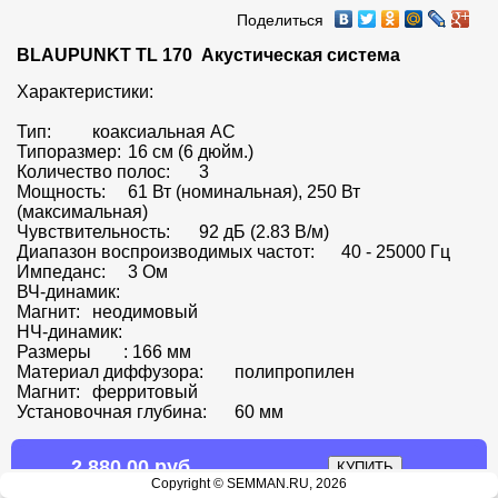
Поделиться
BLAUPUNKT TL 170  Акустическая система
Характеристики:

Тип:	 коаксиальная АС

Типоразмер:	 16 см (6 дюйм.)

Количество полос:	 3

Мощность:	 61 Вт (номинальная), 250 Вт 
(максимальная)

Чувствительность:	 92 дБ (2.83 В/м)

Диапазон воспроизводимых частот:	 40 - 25000 Гц

Импеданс:	 3 Ом

ВЧ-динамик:

Магнит:	 неодимовый

НЧ-динамик:

Размеры	: 166 мм

Материал диффузора:	 полипропилен

Магнит:	 ферритовый

Установочная глубина:	 60 мм
2 880.00 руб.
Copyright © SEMMAN.RU, 2026