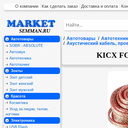
О компании
Как сделать заказ
Доставка и оплата
Ко
/
Автотовары
/
Автотехник
Автотовары
/
Акустический кабель, пр
SOBR - ABSOLUTE
Автозвук
KICX FC
Автотехника
Автотюнинг
Зонты
Зонт детский
Зонт женский
Зонт мужской
Красота
Косметика
Уход за лицом, телом,
ногтями
Электроника
USB Flash