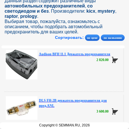
Данный раздел содержит различные виды
автомобильных предохранителей
,
со
светодиодом и без
. Производители:
kicx
,
mystery
,
raptor
,
prology
.
Выбирая товар, пожалуйста, ознакомьтесь с
описанием, чтобы подобрать автомобильный
предохранитель для ваших целей.
Сортировать:
Audison BFH 11.1 Держатель предохранителя
2 820.00
DLS FH-2B держатель предохранителя для
пред.ANL
3 600.00
Copyright © SEMMAN.RU, 2026