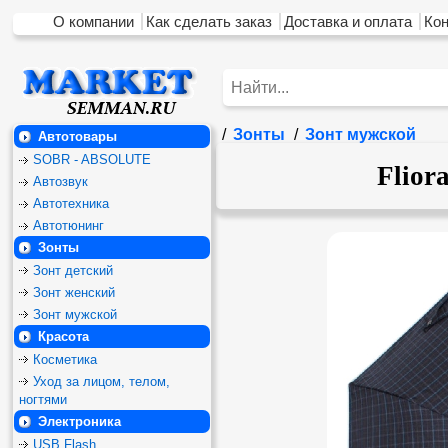
О компании
Как сделать заказ
Доставка и оплата
Ко
/
Зонты
/
Зонт мужской
Автотовары
SOBR - ABSOLUTE
Flior
Автозвук
Автотехника
Автотюнинг
Зонты
Зонт детский
Зонт женский
Зонт мужской
Красота
Косметика
Уход за лицом, телом,
ногтями
Электроника
USB Flash