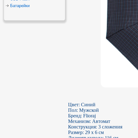
Батарейки
Цвет: Синий

Пол: Мужской

Бренд: Flioraj

Механизм: Автомат

Конструкция: 3 сложения

Размер: 29 х 6 см

Диаметр купола: 116 см
