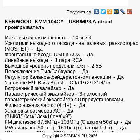
Поделиться
KENWOOD	KMM-104GY    USB/MP3/Android 
проигрыватель
Макс. выходная мощность  -  50Вт x 4

Усилители выходного каскада - на полевых транзисторах 
(MOSFET)  -   Да

Фронтальные входы USB и AUX  -  Да

Линейные выходы  -  1 пара RCA

Выходной уровень предусилителя  -  2,5В

Переключение Тыл/Сабвуфер  -  Да

Регулятор баланса/фейдера/тонкомпенсации  -  Да

Усиление НЧ: Bass Boost  -  Off/+1/+2/+3/+4/+5

Встроенный эквалайзер  -  Да

Параметрический эквалайзер -  3-полосный 
параметрический эквалайзер с 8 предустановками.

Фильтр нижних частот (ФНЧ)  -   Да

Установка размеров АС  -  Да, 
(ВЫКЛ/10см/13см/16см/6x9")

FM диапазон: 87.5МГц - 108МГц (С шагом 50кГц)  -  Да

MW диапазон:531кГц - 1611кГц (с шагом 9кГц)  -   Да

LW диапазон:53Кгц - 279Кгц (с шагом 9Кгц)  -  Да

Copyright © SEMMAN.RU, 2026
Поддерживаемая версия USB  -  USB 2.0 High Speed
