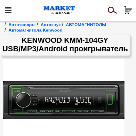
/
/
/
Автотовары
Автозвук
АВТОМАГНИТОЛЫ
/
Автомагнитола Kenwood
KENWOOD KMM-104GY
USB/MP3/Android проигрыватель