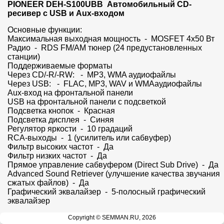
PIONEER DEH-S100UBB  Автомобильный CD-
ресивер с USB и Aux-входом
Основные функции:

Максимальная выходная мощность  -  MOSFET 4х50 Вт

Радио  -  RDS FM/AM тюнер (24 предустановленных 
станции)

Поддерживаемые форматы 

Через CD/-R/-RW:   -  MP3, WMA аудиофайлы

Через USB:   -  FLAC, MP3, WAV и WMAаудиофайлы

Aux-вход на фронтальной панели

USB на фронтальной панели c подсветкой

Подсветка кнопок  -  Красная

Подсветка дисплея  -  Синяя

Регулятор яркости  -  10 градаций

RCA-выходы  -  1 (усилитель или сабвуфер)

Фильтр высоких частот  -  Да

Фильтр низких частот  -  Да

Прямое управление сабвуфером (Direct Sub Drive)  -  Да

Advanced Sound Retriever (улучшение качества звучания 
сжатых файлов)  -  Да

Графический эквалайзер  -  5-полосный графический 
эквалайзер
Copyright © SEMMAN.RU, 2026