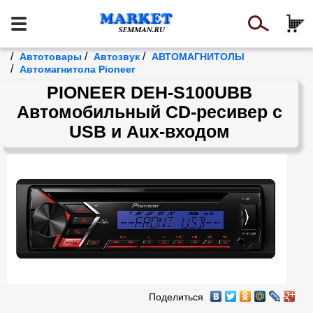
/
/
/
Автотовары
Автозвук
АВТОМАГНИТОЛЫ
/
Автомагнитола Pioneer
PIONEER DEH-S100UBB
Автомобильный CD-ресивер с
USB и Aux-входом
Поделиться