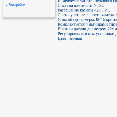
Изменяемая частота звукового с
Батарейки
Система цветности NTSC

Разрешение камеры 420 TVL

Светочувствительность камеры <
Углы обзора камеры: 96° (горизон
Комплектуется 4 датчиками типа 
Врезной датчик диаметром 22мм

Регулировка высоты установки д
Цвет: черный