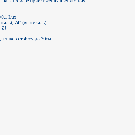
игнала по мере приближения препятствия

0,1 Lux

таль), 74° (вертикаль)

ZJ

атчиков от 40см до 70см
