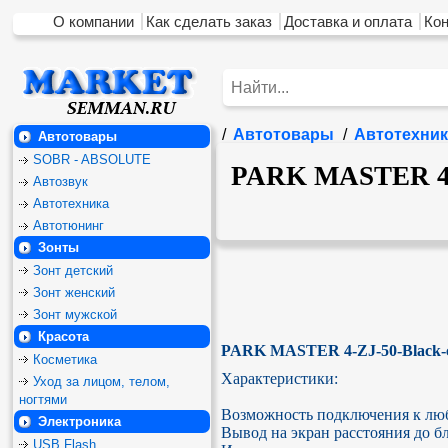
О компании
Как сделать заказ
Доставка и оплата
Ко
/
Автотовары
/
Автотехник
Автотовары
SOBR - ABSOLUTE
PARK MASTER 4-Z
Автозвук
Автотехника
Автотюнинг
Зонты
Зонт детский
Зонт женский
Зонт мужской
Красота
PARK MASTER 4-ZJ-50-Black-ca
Косметика
Характеристики:

Уход за лицом, телом,
ногтями
Возможность подключения к лю
Электроника
Вывод на экран расстояния до 
USB Flash