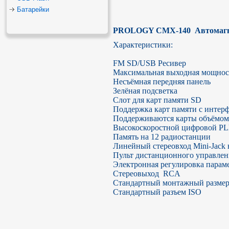
Батарейки
PROLOGY CMX-140  Автомаг
Характеристики:

FM SD/USB Ресивер

Максимальная выходная мощность
Несъёмная передняя панель

Зелёная подсветка

Слот для карт памяти SD

Поддержка карт памяти с интер
Поддерживаются карты объёмом 
Высокоскоростной цифровой PL
Память на 12 радиостанции

Линейный стереовход Mini-Jack 
Пульт дистанционного управлени
Электронная регулировка параме
Стереовыход  RCA

Стандартный монтажный размер 
Стандартный разъем ISO