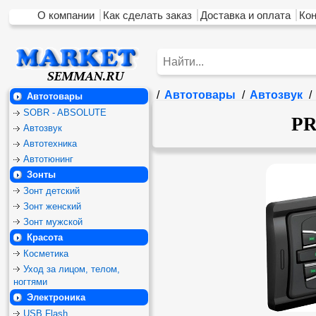
О компании
Как сделать заказ
Доставка и оплата
Ко
/
Автотовары
/
Автозвук
/
Автотовары
SOBR - ABSOLUTE
PR
Автозвук
Автотехника
Автотюнинг
Зонты
Зонт детский
Зонт женский
Зонт мужской
Красота
Косметика
Уход за лицом, телом,
ногтями
Электроника
USB Flash