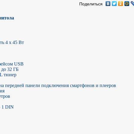
Поделиться
нитола
 4 х 45 Вт

фейсом USB

до 32 ГБ

L тюнер

на передней панели подключения смартфонов и плееров 

я

тров

1 DIN
