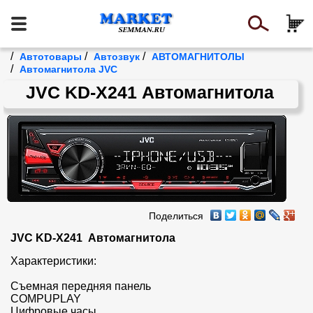
/
/
/
Автотовары
Автозвук
АВТОМАГНИТОЛЫ
/
Автомагнитола JVC
JVC KD-X241 Автомагнитола
Поделиться
JVC KD-X241  Автомагнитола
Характеристики:

Cъемная передняя панель

COMPUPLAY

Цифровые часы
