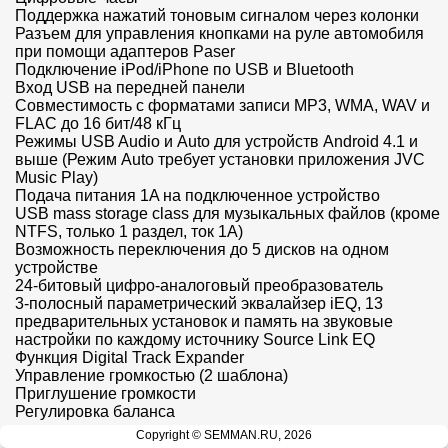
Поддержка нажатий тоновым сигналом через колонки

Разъем для управления кнопками на руле автомобиля 
при помощи адаптеров Paser

Подключение iPod/iPhone по USB и Bluetooth

Вход USB на передней панели

Совместимость с форматами записи MP3, WMA, WAV и 
FLAC до 16 бит/48 кГц

Режимы USB Audio и Auto для устройств Android 4.1 и 
выше (Режим Auto требует установки приложения JVC 
Music Play)

Подача питания 1A на подключенное устройство

USB mass storage class для музыкальных файлов (кроме 
NTFS, только 1 раздел, ток 1А)

Возможность переключения до 5 дисков на одном 
устройстве

24-битовый цифро-аналоговый преобразователь

3-полосный параметрический эквалайзер iEQ, 13 
предварительных установок и память на звуковые 
настройки по каждому источнику Source Link EQ

Функция Digital Track Expander

Управление громкостью (2 шаблона)

Приглушение громкости

Регулировка баланса

Два уровня тонкомпенсации

Copyright © SEMMAN.RU, 2026
Усиление баса Bass Boost
