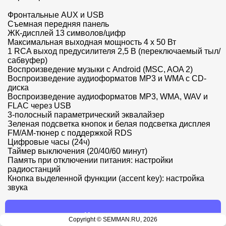
Фронтальные AUX и USB

Съемная передняя панель

ЖК-дисплей 13 символов/цифр

Максимальная выходная мощность 4 x 50 Вт

1 RCA выход предусилителя 2,5 В (переключаемый тыл/
сабвуфер)

Воспроизведение музыки с Android (MSC, AOA 2)

Воспроизведение аудиоформатов MP3 и WMA с CD-
диска

Воспроизведение аудиоформатов MP3, WMA, WAV и 
FLAC через USB

3-полосный параметрический эквалайзер

Зеленая подсветка кнопок и белая подсветка дисплея

FM/AM-тюнер с поддержкой RDS

Цифровые часы (24ч)

Таймер выключения (20/40/60 минут)

Память при отключении питания: настройки 
радиостанций

Кнопка выделенной функции (accent key): настройка 
звука
Нет в наличии
Copyright © SEMMAN.RU, 2026