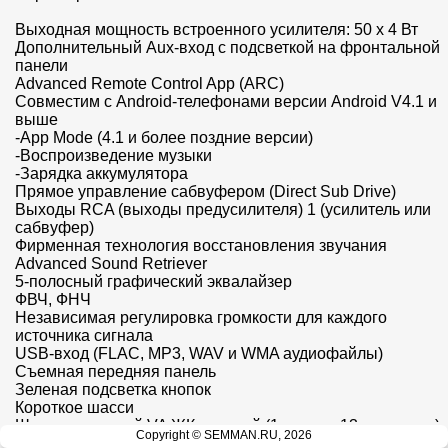
Выходная мощность встроенного усилителя: 50 х 4 Вт

Дополнительный Aux-вход с подсветкой на фронтальной 
панели

Advanced Remote Control App (ARC)

Совместим с Android-телефонами версии Android V4.1 и 
выше

-App Mode (4.1 и более поздние версии)

-Воспроизведение музыки

-Зарядка аккумулятора

Прямое управление сабвуфером (Direct Sub Drive)

Выходы RCA (выходы предусилителя) 1 (усилитель или 
сабвуфер)

Фирменная технология восстановления звучания 
Advanced Sound Retriever

5-полосный графический эквалайзер

ФВЧ, ФНЧ

Независимая регулировка громкости для каждого 
источника сигнала

USB-вход (FLAC, MP3, WAV и WMA аудиофайлы)

Съемная передняя панель

Зеленая подсветка кнопок

Короткое шасси

Широкоугольный VA ЖК дисплей (1 строка, 13 символов)

Copyright © SEMMAN.RU, 2026
Отображение кириллических символов
