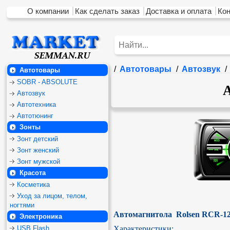
О компании
Как сделать заказ
Доставка и оплата
Ко
/
Автотовары
/
Автозвук
/
Автотовары
SOBR - ABSOLUTE
Автозвук
Автотехника
Автотюнинг
Зонты
Зонт детский
Зонт женский
Зонт мужской
Красота
Косметика
Уход за лицом, телом,
ногтями
Автомагнитола  Rolsen RCR-1
Электроника
USB Flash
Характеристики:
