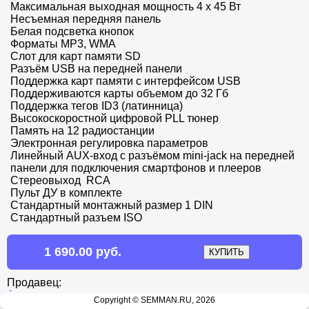
Максимальная выходная мощность 4 х 45 Вт

Несъемная передняя панель

Белая подсветка кнопок

Форматы MP3, WMA

Слот для карт памяти SD

Разъём USB на передней панели

Поддержка карт памяти с интерфейсом USB

Поддерживаются карты объемом до 32 Гб

Поддержка тегов ID3 (латинница)

Высокоскоростной цифровой PLL тюнер

Память на 12 радиостанции

Электронная регулировка параметров

Линейный AUX-вход с разъёмом mini-jack на передней 
панели для подключения смартфонов и плееров

Стереовыход  RCA

Пульт ДУ в комплекте

Стандартный монтажный размер 1 DIN

Стандартный разъем ISO
1 690.00 руб.
Продавец:
Автомастер
Copyright © SEMMAN.RU, 2026
Россия, Новосибирск