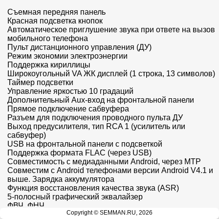
Съемная передняя панель

Красная подсветка кнопок

Автоматическое приглушение звука при ответе на вызов 
мобильного телефона

Пульт дистанционного управления (ДУ)

Режим экономии электроэнергии

Поддержка кириллицы

Широкоугольный VA ЖК дисплей (1 строка, 13 символов)

Таймер подсветки

Управление яркостью 10 градаций

Дополнительный Aux-вход на фронтальной панели

Прямое подключение сабвуфера

Разъем для подключения проводного пульта ДУ

Выход предусилителя, тип RCA 1 (усилитель или 
сабвуфер)

USB на фронтальной панели c подсветкой

Поддержка формата FLAC (через USB)

Совместимость с медиаданными Android, через MTP

Совместим с Android телефонами версии Android V4.1 и 
выше. Зарядка аккумулятора

Функция восстановления качества звука (ASR)

5-полосный графический эквалайзер

ФВЧ, ФНЧ

Copyright © SEMMAN.RU, 2026
Регулятор уровня источников
