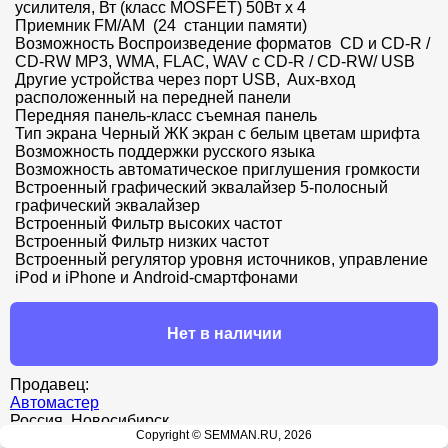
усилителя, Вт (класс MOSFET) 50Вт x 4

Приемник FM/AM  (24  станции памяти)

Возможность Воспроизведение форматов  CD и CD-R / 
CD-RW MP3, WMA, FLAC, WAV с CD-R / CD-RW/ USB

Другие устройства через порт USB,  Aux-вход 
расположенный на передней панели

Передняя панель-класс съемная панель

Тип экрана Черный ЖК экран с белым цветам шрифта

Возможность поддержки русского языка

Возможность автоматическое приглушения громкости 

Встроенный графический эквалайзер 5-полосный 
графический эквалайзер

Встроенный Фильтр высоких частот

Встроенный Фильтр низких частот

Встроенный регулятор уровня источников, управление 
iPod и iPhone и Android-смартфонами
Нет в наличии
Продавец:
Автомастер
Россия, Новосибирск
Copyright © SEMMAN.RU, 2026