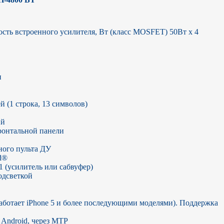
сть встроенного усилителя, Вт (класс MOSFET) 50Вт x 4



(1 строка, 13 символов)

й

онтальной панели

ого пульта ДУ

®

 (усилитель или сабвуфер)

дсветкой

работает iPhone 5 и более последующими моделями). Поддержка 
ndroid, через MTP
