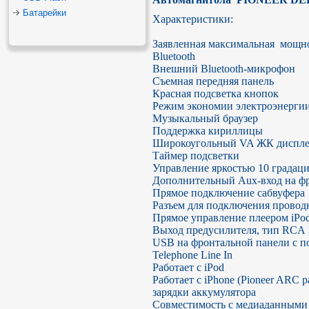
Батарейки
Характеристики:

Заявленная максимальная  мощно
Bluetooth

Внешний Bluetooth-микрофон

Съемная передняя панель

Красная подсветка кнопок

Режим экономии электроэнергии
Музыкальный браузер

Поддержка кириллицы

Широкоугольный VA ЖК дисплей 
Таймер подсветки

Управление яркостью 10 градаци
Дополнительный Aux-вход на фр
Прямое подключение сабвуфера

Разъем для подключения проводн
Прямое управление плеером iPod
Выход предусилителя, тип RCA 1
USB на фронтальной панели c по
Telephone Line In

Работает с iPod

Работает с iPhone (Pioneer ARC 
зарядки аккумулятора

Совместимость с медиаданными A