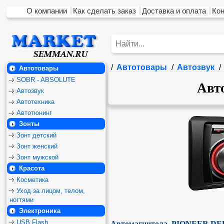
О компании
Как сделать заказ
Доставка и оплата
Ко
/
Автотовары
/
Автозвук
/
Автотовары
SOBR - ABSOLUTE
Авт
Автозвук
Автотехника
Автотюнинг
Зонты
Зонт детский
Зонт женский
Зонт мужской
Красота
Косметика
Уход за лицом, телом,
ногтями
Электроника
USB Flash
Автомагнитола  PIONEER DE