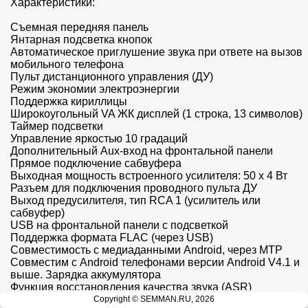
Характеристики:

Съемная передняя панель

Янтарная подсветка кнопок

Автоматическое приглушение звука при ответе на вызов 
мобильного телефона

Пульт дистанционного управления (ДУ)

Режим экономии электроэнергии

Поддержка кириллицы

Широкоугольный VA ЖК дисплей (1 строка, 13 символов)

Таймер подсветки

Управление яркостью 10 градаций

Дополнительный Aux-вход на фронтальной панели

Прямое подключение сабвуфера

Выходная мощность встроенного усилителя: 50 х 4 Вт

Разъем для подключения проводного пульта ДУ

Выход предусилителя, тип RCA 1 (усилитель или 
сабвуфер)

USB на фронтальной панели c подсветкой

Поддержка формата FLAC (через USB)

Совместимость с медиаданными Android, через MTP

Совместим с Android телефонами версии Android V4.1 и 
выше. Зарядка аккумулятора

Функция восстановления качества звука (ASR)

5-полосный графический эквалайзер

Copyright © SEMMAN.RU, 2026