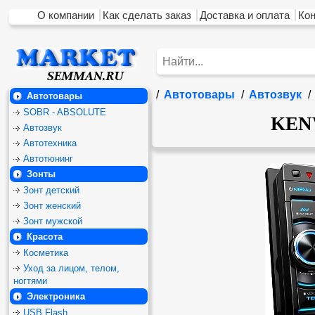
О компании
Как сделать заказ
Доставка и оплата
Ко
/
Автотовары
/
Автозвук
/
Автотовары
SOBR - ABSOLUTE
KEN
Автозвук
Автотехника
Автотюнинг
Зонты
Зонт детский
Зонт женский
Зонт мужской
Красота
Косметика
Уход за лицом, телом,
ногтями
Электроника
USB Flash