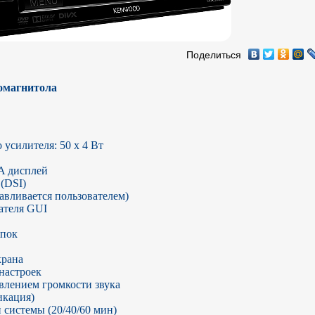
Поделиться
магнитола
усилителя: 50 х 4 Вт

 дисплей

DSI)

вливается пользователем)

теля GUI

пок

рана

астроек

лением громкости звука

кация)

системы (20/40/60 мин)
