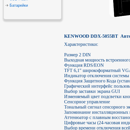
Батарейки
KENWOOD DDX-5055BT  Авто
Характеристики:

Размер 2 DIN

Выходная мощность встроенного 
Функция RDS/EON

TFT 6,1" широкоформатный VGA
Индикатор отключения системы (
Функция Защитного Кода (устана
Графический интерфейс пользова
Выбор заставки экрана GUI

Изменяемый цвет подсветки кно
Сенсорное управление

Тональный сигнал сенсорного эк
Запоминание инсталляционных н
Аттенюатор с плавным восстанов
Цифровые часы (24-часовая инди
Выбор времени отключения всей 