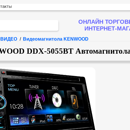
нтакты
ОНЛАЙН ТОРГОВ
ИНТЕРНЕТ-МА
ВИДЕО
/
Видеомагнитола KENWOOD
WOOD DDX-5055BT Автомагнитол