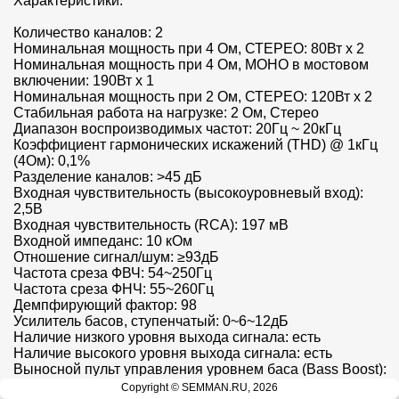
Характеристики:

Количество каналов: 2

Номинальная мощность при 4 Ом, СТЕРЕО: 80Вт х 2

Номинальная мощность при 4 Ом, МОНО в мостовом 
включении: 190Вт x 1

Номинальная мощность при 2 Ом, СТЕРЕО: 120Вт x 2

Стабильная работа на нагрузке: 2 Ом, Стерео

Диапазон воспроизводимых частот: 20Гц ~ 20кГц

Коэффициент гармонических искажений (THD) @ 1кГц 
(4Ом): 0,1%

Разделение каналов: >45 дБ

Входная чувствительность (высокоуровневый вход): 
2,5В

Входная чувствительность (RCA): 197 мВ

Входной импеданс: 10 кОм

Отношение сигнал/шум: ≥93дБ

Частота среза ФВЧ: 54~250Гц

Частота среза ФНЧ: 55~260Гц 

Демпфирующий фактор: 98

Усилитель басов, ступенчатый: 0~6~12дБ 

Наличие низкого уровня выхода сигнала: есть

Наличие высокого уровня выхода сигнала: есть

Выносной пульт управления уровнем баса (Bass Boost): 
есть

Copyright © SEMMAN.RU, 2026