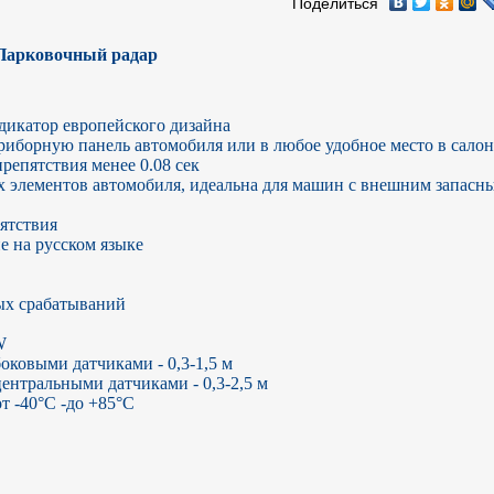
Поделиться
Парковочный радар
катор европейского дизайна

иборную панель автомобиля или в любое удобное место в салоне
епятствия менее 0.08 сек

элементов автомобиля, идеальна для машин с внешним запасны
тствия

 на русском языке

х срабатываний 



ковыми датчиками - 0,3-1,5 м

ентральными датчиками - 0,3-2,5 м

т -40°С -до +85°С
