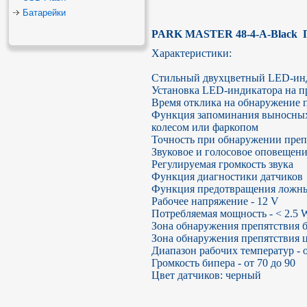
Батарейки
PARK MASTER 48-4-A-Black  
Характеристики:

Стильный двухцветный LED-инди
Установка LED-индикатора на пр
Время отклика на обнаружение пр
Функция запоминания выносных 
колесом или фаркопом

Точность при обнаружении препя
Звуковое и голосовое оповещение
Регулируемая громкость звука

Функция диагностики датчиков

Функция предотвращения ложны
Рабочее напряжение - 12 V

Потребляемая мощность - < 2.5 W
Зона обнаружения препятствия бо
Зона обнаружения препятствия ц
Диапазон рабочих температур - о
Громкость бипера - от 70 до 90 

Цвет датчиков: черный