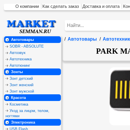
О компании
Как сделать заказ
Доставка и оплата
Ко
/
Автотовары
/
Автотехник
Автотовары
SOBR - ABSOLUTE
PARK MA
Автозвук
Автотехника
Автотюнинг
Зонты
Зонт детский
Зонт женский
Зонт мужской
Красота
Косметика
Уход за лицом, телом,
ногтями
Электроника
USB Flash