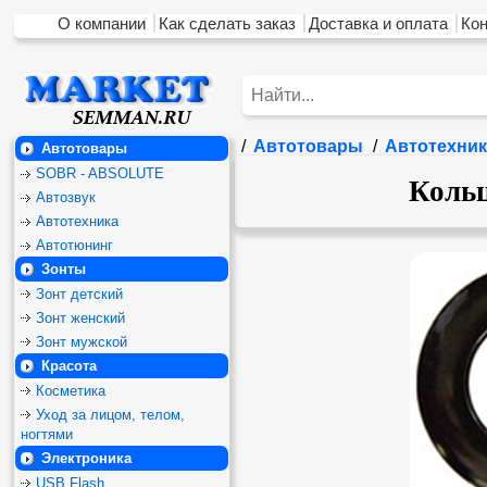
О компании
Как сделать заказ
Доставка и оплата
Ко
/
Автотовары
/
Автотехник
Автотовары
SOBR - ABSOLUTE
Кольц
Автозвук
Автотехника
Автотюнинг
Зонты
Зонт детский
Зонт женский
Зонт мужской
Красота
Косметика
Уход за лицом, телом,
ногтями
Электроника
USB Flash