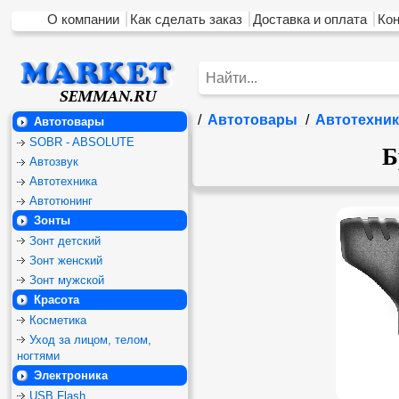
О компании
Как сделать заказ
Доставка и оплата
Ко
/
Автотовары
/
Автотехник
Автотовары
SOBR - ABSOLUTE
Б
Автозвук
Автотехника
Автотюнинг
Зонты
Зонт детский
Зонт женский
Зонт мужской
Красота
Косметика
Уход за лицом, телом,
ногтями
Электроника
USB Flash