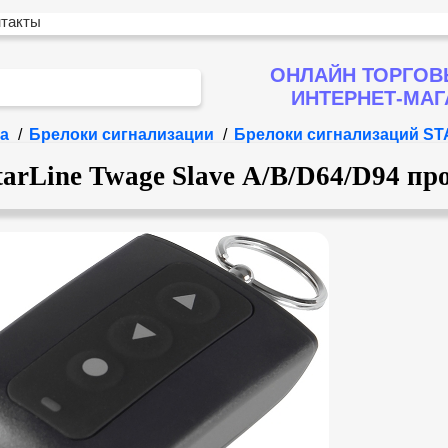
нтакты
ОНЛАЙН ТОРГОВ
ИНТЕРНЕТ-МА
а
/
Брелоки сигнализации
/
Брелоки сигнализаций STA
tarLine Twage Slave А/B/D64/D94 пр