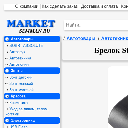
О компании
Как сделать заказ
Доставка и оплата
Ко
/
Автотовары
/
Автотехник
Автотовары
SOBR - ABSOLUTE
Брелок S
Автозвук
Автотехника
Автотюнинг
Зонты
Зонт детский
Зонт женский
Зонт мужской
Красота
Косметика
Уход за лицом, телом,
ногтями
Электроника
USB Flash