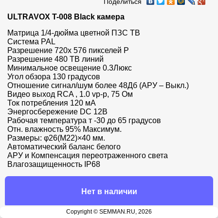
Поделиться
ULTRAVOX T-008 Black камера
Матрица 1/4-дюйма цветной ПЗС ТВ 

Система PAL 

Разрешение 720x 576 пикселей Р 

Разрешение 480 ТВ линий 

Минимальное освещение 0.3Люкс 

Угол обзора 130 градусов 

Отношение сигнал/шум более 48Дб (АРУ – Выкл.) 

Видео выход RCA , 1.0 vp-p, 75 Ом 

Ток потребления 120 мА 

Энергосбережение DC 12В 

Рабочая температура т -30 до 65 градусов 

Отн. влажность 95% Максимум. 

Размеры: φ26(M22)×40 мм. 

Автоматический баланс белого 

АРУ и Компенсация переотраженного света 

Влагозащищенность IP68
Нет в наличии
Copyright © SEMMAN.RU, 2026
Продавец: