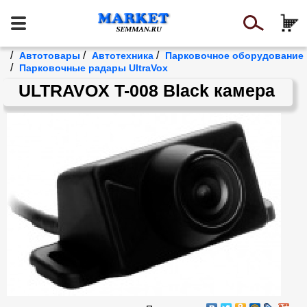
/
/
/
Автотовары
Автотехника
Парковочное оборудование
/
Парковочные радары UltraVox
ULTRAVOX T-008 Black камера