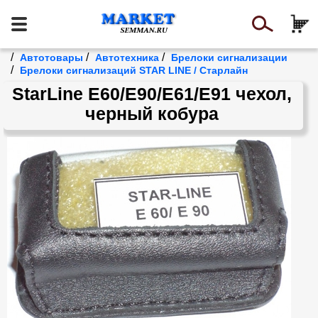
/
/
/
Автотовары
Автотехника
Брелоки сигнализации
/
Брелоки сигнализаций STAR LINE / Старлайн
StarLine E60/E90/Е61/Е91 чехол,
черный кобура