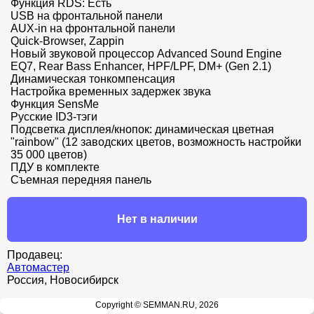
Функция RDS: Есть

USB на фронтальной панели

AUX-in на фронтальной панели

Quick-Browser, Zappin

Новый звуковой процессор Advanced Sound Engine

EQ7, Rear Bass Enhancer, HPF/LPF, DM+ (Gen 2.1)

Динамическая тонкомпенсация

Настройка временных задержек звука

Функция SensMe

Русские ID3-тэги

Подсветка дисплея/кнопок: динамическая цветная 
"rainbow" (12 заводских цветов, возможность настройки 
35 000 цветов)

ПДУ в комплекте

Съемная передняя панель
Нет в наличии
Продавец:
Автомастер
Россия, Новосибирск
Copyright © SEMMAN.RU, 2026