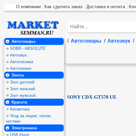
О компании
Как сделать заказ
Доставка и оплата
Ко
/
Автотовары
/
Автозвук
/
Автотовары
SOBR - ABSOLUTE
Автозвук
Автотехника
Автотюнинг
Зонты
Зонт детский
Зонт женский
Зонт мужской
SONY CDX-GT570 UE
Красота
Косметика
Уход за лицом, телом,
ногтями
Электроника
USB Flash