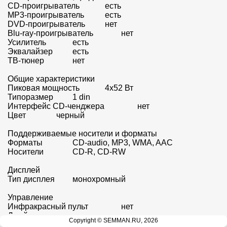
CD-проигрыватель		есть

MP3-проигрыватель		есть

DVD-проигрыватель		нет

Blu-ray-проигрыватель		нет

Усилитель		есть

Эквалайзер		есть

ТВ-тюнер		нет

Общие характеристики

Пиковая мощность		4x52 Вт

Типоразмер		1 din

Интерфейс CD-ченджера		нет

Цвет		черный

Поддерживаемые носители и форматы

Форматы		CD-audio, MP3, WMA, AAC

Носители		CD-R, CD-RW

Дисплей

Тип дисплея		монохромный

Управление

Инфракрасный пульт		нет

Джойстик на руле		нет

Copyright © SEMMAN.RU, 2026
Поиск по папкам/файлам		есть
