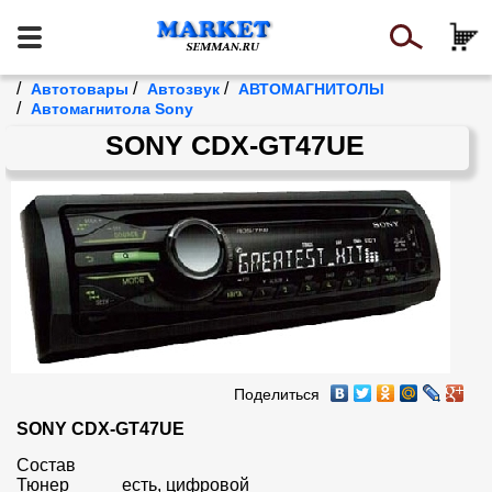
/
/
/
Автотовары
Автозвук
АВТОМАГНИТОЛЫ
/
Автомагнитола Sony
SONY CDX-GT47UE
Поделиться
SONY CDX-GT47UE
Состав

Тюнер		есть, цифровой
