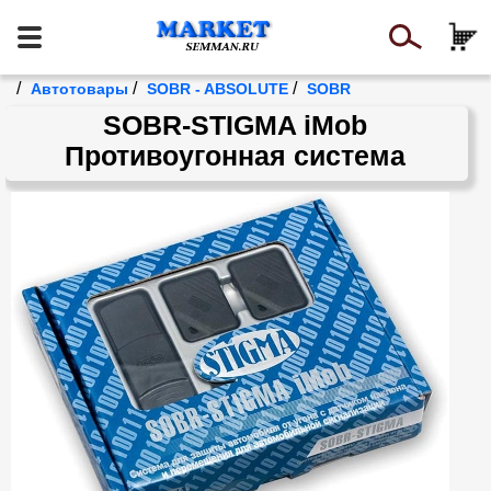
/
/
/
Автотовары
SOBR - ABSOLUTE
SOBR
SOBR-STIGMA iMob
Противоугонная система