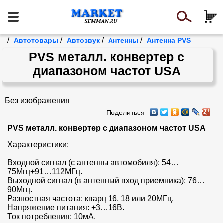
/
/
/
/
Автотовары
Автозвук
Антенны
Антенна PVS
PVS металл. конвертер с
диапазоном частот USA
Без изображения
Поделиться
PVS металл. конвертер с диапазоном частот USA
Характеристики:

Входной сигнал (с антенны автомобиля): 54…
75Мгц+91…112МГц.

Выходной сигнал (в антенный вход приемника): 76…
90Мгц.

Разностная частота: кварц 16, 18 или 20МГц.

Напряжение питания: +3…16В.

Ток потребления: 10мА.