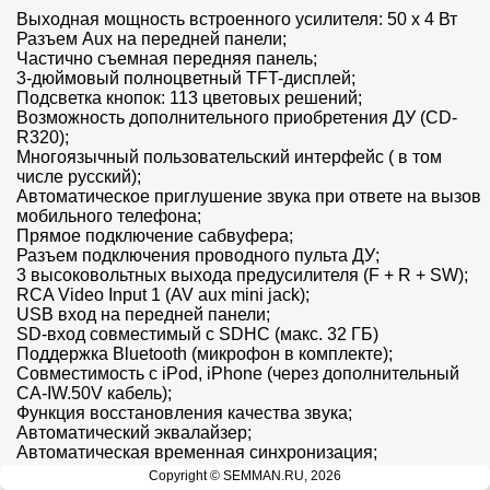
Выходная мощность встроенного усилителя: 50 х 4 Вт

Разъем Aux на передней панели;

Частично съемная передняя панель;

3-дюймовый полноцветный TFT-дисплей;

Подсветка кнопок: 113 цветовых решений;

Возможность дополнительного приобретения ДУ (CD-
R320);

Многоязычный пользовательский интерфейс ( в том 
числе русский);

Автоматическое приглушение звука при ответе на вызов 
мобильного телефона;

Прямое подключение сабвуфера;

Разъем подключения проводного пульта ДУ;

3 высоковольтных выхода предусилителя (F + R + SW);

RCA Video Input 1 (AV aux mini jack);

USB вход на передней панели;

SD-вход совместимый с SDHC (макс. 32 ГБ)

Поддержка Bluetooth (микрофон в комплекте);

Совместимость с iPod, iPhone (через дополнительный 
CA-IW.50V кабель);

Функция восстановления качества звука;

Автоматический эквалайзер;

Автоматическая временная синхронизация;

Графический 8-полосный эквалайзер с 7 
Copyright © SEMMAN.RU, 2026