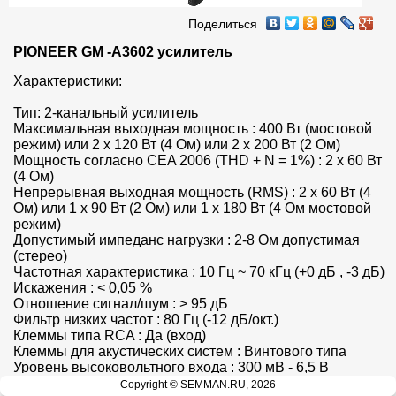
Поделиться
PIONEER GM -A3602 усилитель
Характеристики:

Тип: 2-канальный усилитель

Максимальная выходная мощность : 400 Вт (мостовой 
режим) или 2 x 120 Вт (4 Ом) или 2 x 200 Вт (2 Ом)

Мощность согласно CEA 2006 (THD + N = 1%) : 2 x 60 Вт 
(4 Ом)

Непрерывная выходная мощность (RMS) : 2 x 60 Вт (4 
Ом) или 1 x 90 Вт (2 Ом) или 1 x 180 Вт (4 Ом мостовой 
режим)

Допустимый импеданс нагрузки : 2-8 Ом допустимая 
(стерео)

Частотная характеристика : 10 Гц ~ 70 кГц (+0 дБ , -3 дБ)

Искажения : < 0,05 %

Отношение сигнал/шум : > 95 дБ

Фильтр низких частот : 80 Гц (-12 дБ/окт.)

Клеммы типа RCA : Да (вход)

Клеммы для акустических систем : Винтового типа

Уровень высоковольтного входа : 300 мВ - 6,5 В

Размер шасси (Ш x В x Г) : 238 (Ш) X 60 (В) X 180 (Г) мм

Copyright © SEMMAN.RU, 2026