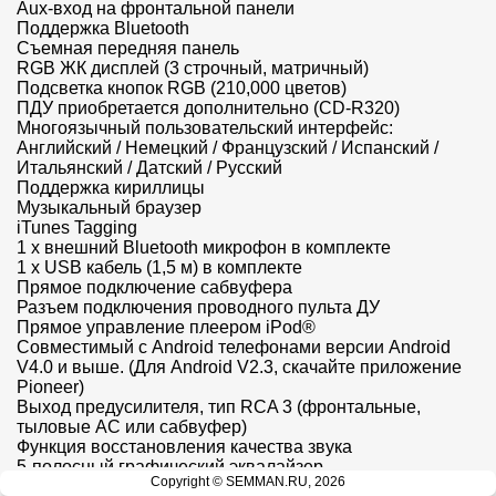
Aux-вход на фронтальной панели

Поддержка Bluetooth

Съемная передняя панель

RGB ЖК дисплей (3 строчный, матричный)

Подсветка кнопок RGB (210,000 цветов)

ПДУ приобретается дополнительно (CD-R320)

Многоязычный пользовательский интерфейс: 
Английский / Немецкий / Французский / Испанский / 
Итальянский / Датский / Русский

Поддержка кириллицы

Музыкальный браузер

iTunes Tagging

1 x внешний Bluetooth микрофон в комплекте

1 x USB кабель (1,5 м) в комплекте

Прямое подключение сабвуфера

Разъем подключения проводного пульта ДУ

Прямое управление плеером iPod®

Совместимый с Android телефонами версии Android 
V4.0 и выше. (Для Android V2.3, скачайте приложение 
Pioneer)

Выход предусилителя, тип RCA 3 (фронтальные, 
тыловые АС или сабвуфер)

Функция восстановления качества звука

5-полосный графический эквалайзер

Copyright © SEMMAN.RU, 2026
ФВЧ, ФНЧ
