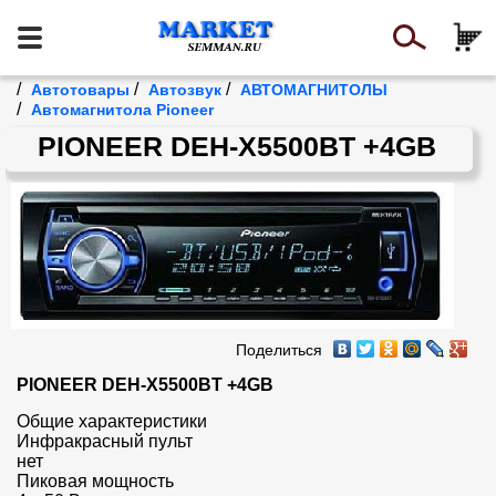
/
/
/
Автотовары
Автозвук
АВТОМАГНИТОЛЫ
/
Автомагнитола Pioneer
PIONEER DEH-X5500BT +4GB
Поделиться
PIONEER DEH-X5500BT +4GB
Общие характеристики 

Инфракрасный пульт

нет

Пиковая мощность
