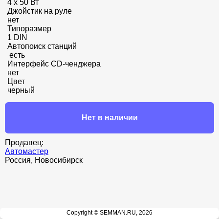
4 x 50 Вт

Джойстик на руле

нет

Типоразмер

1 DIN

Автопоиск станций

 есть

Интерфейс CD-ченджера

нет

Цвет

черный
Нет в наличии
Продавец:
Автомастер
Россия, Новосибирск
Copyright © SEMMAN.RU, 2026