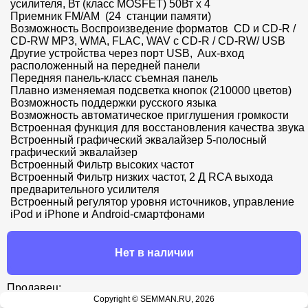
усилителя, Вт (класс MOSFET) 50Вт x 4

Приемник FM/AM  (24  станции памяти)

Возможность Воспроизведение форматов  CD и CD-R / 
CD-RW MP3, WMA, FLAC, WAV с CD-R / CD-RW/ USB

Другие устройства через порт USB,  Aux-вход 
расположенный на передней панели

Передняя панель-класс съемная панель

Плавно изменяемая подсветка кнопок (210000 цветов)

Возможность поддержки русского языка

Возможность автоматическое приглушения громкости 

Встроенная функция для восстановления качества звука

Встроенный графический эквалайзер 5-полосный 
графический эквалайзер

Встроенный Фильтр высоких частот

Встроенный Фильтр низких частот, 2 Д RCA выхода 
предварительного усилителя

Встроенный регулятор уровня источников, управление 
iPod и iPhone и Android-смартфонами
Нет в наличии
Продавец:
Автомастер
Copyright © SEMMAN.RU, 2026