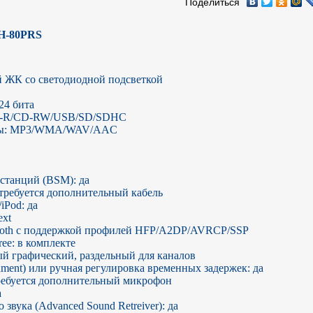
Поделиться
H-80PRS
 ЖК со светодиодной подсветкой

4 бита

D-R/CD-RW/USB/SD/SDHC

ты: MP3/WMA/WAV/AAC

танций (BSM): да

требуется дополнительный кабель

Pod: да

xt

tooth с поддержкой профилей HFP/A2DP/AVRCP/SSP

e: в комплекте

й графический, раздельный для каналов

ment) или ручная регулировка временных задержек: да

требуется дополнительный микрофон



звука (Advanced Sound Retreiver): да
