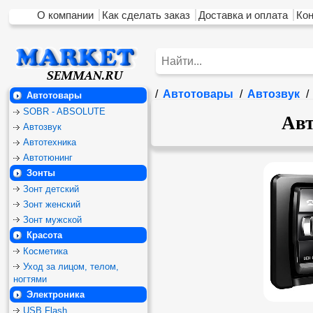
О компании
Как сделать заказ
Доставка и оплата
Ко
/
Автотовары
/
Автозвук
/
Автотовары
SOBR - ABSOLUTE
Ав
Автозвук
Автотехника
Автотюнинг
Зонты
Зонт детский
Зонт женский
Зонт мужской
Красота
Косметика
Уход за лицом, телом,
ногтями
Электроника
USB Flash