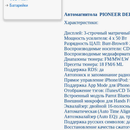
Батарейки
Автомагнитола  PIONEER DE
Характеристики:

Дисплей: 3-строчный матричный
Мощность усилителя: 4 x 50 Вт

Разрядность ЦАП: Burr-Brown® 2
Воспроизводимые носители: C
Воспроизводимые медиаформа
Диапазоны тюнера: FM/MW/LW

Пресеты тюнера: 18 FM/6 ML

Поддержка RDS: да

Автопоиск и запоминание радиос
Прямое управление iPhone/iPod: 
Поддержка App Mode для iPhone/i
Отображение тэгов: iTunes/CD Te
Встроенный модуль Parrot Blue
Внешний микрофон для Hands Fre
Эквалайзер: двойной 16-полосны
Автоматическая (Auto Time Align
Автоэквалайзер (Auto EQ): да, 
Поддержка русских символов: да
Восстановление качества сжатого 