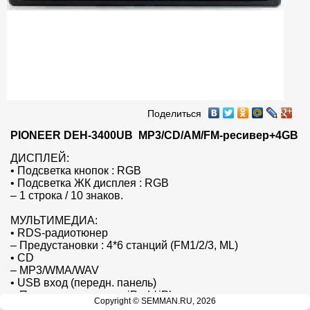
Поделиться
PIONEER DEH-3400UB  MP3/CD/AM/FM-ресивер+4GB
ДИСПЛЕЙ:

• Подсветка кнопок : RGB

• Подсветка ЖК дисплея : RGB

– 1 строка / 10 знаков.

МУЛЬТИМЕДИА:

• RDS-радиотюнер

– Предустановки : 4*6 станций (FM1/2/3, ML)

• CD

– MP3/WMA/WAV

• USB вход (передн. панель)

– Прямое управления iPod / iPhone

Copyright © SEMMAN.RU, 2026
• AUX input (передн. панель).
