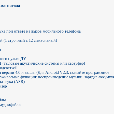
магнитола
ка при ответе на вызов мобильного телефона

(1 строчный с 12 символьный)



ого пульта ДУ

 (тыловые акустические системы или сабвуфер)

одсветкой

версии 4.0 и выше. (Для Android V2.3, скачайте программное 
ерживаемые функции: воспроизведение музыки, зарядка аккумуля
а звука (ASR)

зер

лы

аудиофайлы
