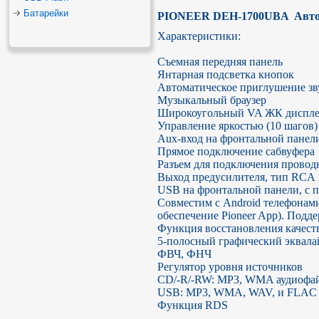
Батарейки
PIONEER DEH-1700UBA  Авто
Характеристики:

Съемная передняя панель

Янтарная подсветка кнопок

Автоматическое приглушение зву
Музыкальный браузер

Широкоугольный VA ЖК дисплей 
Управление яркостью (10 шагов)

Aux-вход на фронтальной панели
Прямое подключение сабвуфера

Разъем для подключения проводн
Выход предусилителя, тип RCA 1
USB на фронтальной панели, с п
Совместим с Android телефонами 
обеспечение Pioneer App). Подд
Функция восстановления качеств
5-полосный графический эквалай
ФВЧ, ФНЧ

Регулятор уровня источников

CD/-R/-RW: MP3, WMA аудиофай
USB: MP3, WMA, WAV, и FLAC 
Функция RDS