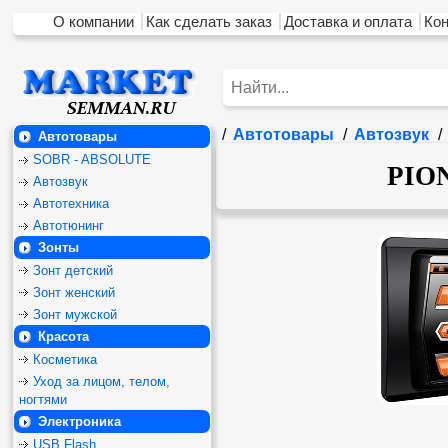
О компании
Как сделать заказ
Доставка и оплата
Ко
/
Автотовары
/
Автозвук
/
Автотовары
SOBR - ABSOLUTE
PIO
Автозвук
Автотехника
Автотюнинг
Зонты
Зонт детский
Зонт женский
Зонт мужской
Красота
Косметика
Уход за лицом, телом,
ногтями
Электроника
USB Flash