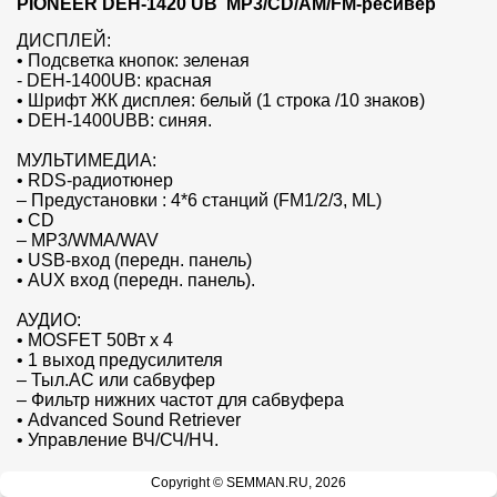
PIONEER DEH-1420 UB  MP3/CD/AM/FM-ресивер
ДИСПЛЕЙ:

• Подсветка кнопок: зеленая

- DEH-1400UB: красная

• Шрифт ЖК дисплея: белый (1 строка /10 знаков)

• DEH-1400UBB: синяя.

МУЛЬТИМЕДИА:

• RDS-радиотюнер

– Предустановки : 4*6 станций (FM1/2/3, ML)

• CD

– MP3/WMA/WAV

• USB-вход (передн. панель)

• AUX вход (передн. панель).

АУДИО:

• MOSFET 50Вт x 4

• 1 выход предусилителя

– Тыл.АС или сабвуфер

– Фильтр нижних частот для сабвуфера

• Advanced Sound Retriever

• Управление ВЧ/СЧ/НЧ.

КОММУТАЦИЯ:

Copyright © SEMMAN.RU, 2026