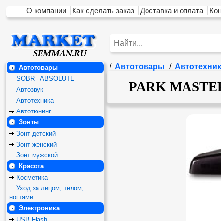
О компании
Как сделать заказ
Доставка и оплата
Ко
/
Автотовары
/
Автотехник
Автотовары
SOBR - ABSOLUTE
PARK MASTER 4
Автозвук
Автотехника
Автотюнинг
Зонты
Зонт детский
Зонт женский
Зонт мужской
Красота
Косметика
Уход за лицом, телом,
ногтями
Электроника
USB Flash