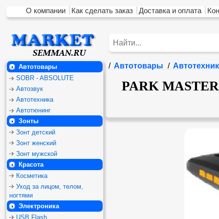
О компании
Как сделать заказ
Доставка и оплата
Ко
/
Автотовары
/
Автотехник
Автотовары
SOBR - ABSOLUTE
PARK MASTER 4-
Автозвук
Автотехника
Автотюнинг
Зонты
Зонт детский
Зонт женский
Зонт мужской
Красота
Косметика
Уход за лицом, телом,
ногтями
Электроника
USB Flash