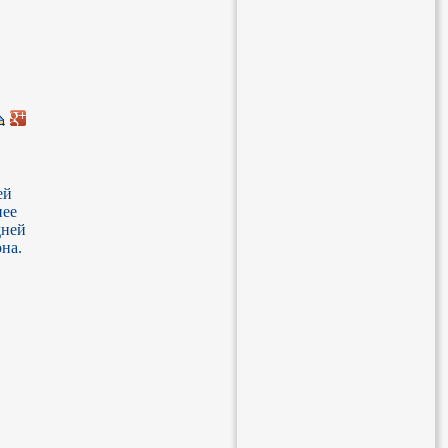
й 
ее 
ней 
а. 
