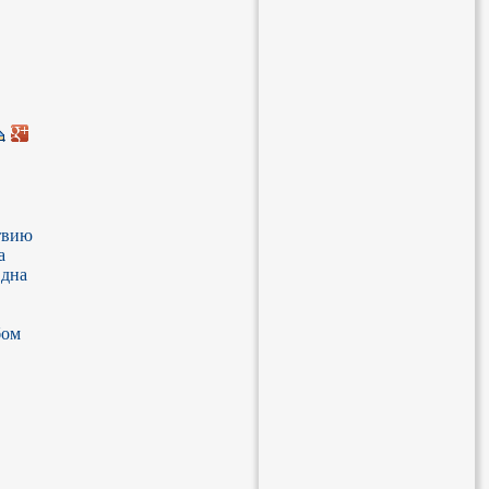
вию 
 
дна 
ом 