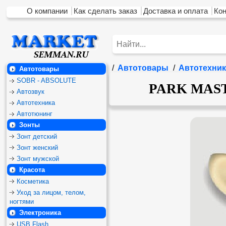
О компании
Как сделать заказ
Доставка и оплата
Ко
/
Автотовары
/
Автотехник
Автотовары
SOBR - ABSOLUTE
PARK MASTE
Автозвук
Автотехника
Автотюнинг
Зонты
Зонт детский
Зонт женский
Зонт мужской
Красота
Косметика
Уход за лицом, телом,
ногтями
Электроника
USB Flash