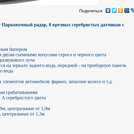
Поделиться
Парковочный радар, 8 врезных серебристых датчиков с 
ным бипером

 двумя съемными копусами серого и черного цвета

азвукового луча

я на зеркало заднего вида, передний - на приборную панель 
о вида

лементов автомобиля: фаркоп, запасное колесо и т.д.

м срабатываниям

A серебристого цвета

9м, центральные от 1,0м

, центральные от 1,3м