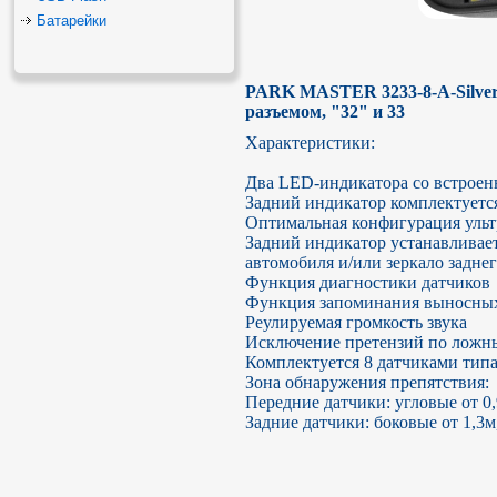
Батарейки
PARK MASTER 3233-8-A-Silver 
разъемом, "32" и 33
Характеристики:

Два LED-индикатора со встроен
Задний индикатор комплектуется
Оптимальная конфигурация ультр
Задний индикатор устанавливаетс
автомобиля и/или зеркало заднег
Функция диагностики датчиков

Функция запоминания выносных э
Реулируемая громкость звука

Исключение претензий по ложны
Комплектуется 8 датчиками типа 
Зона обнаружения препятствия:

Передние датчики: угловые от 0,
Задние датчики: боковые от 1,3м