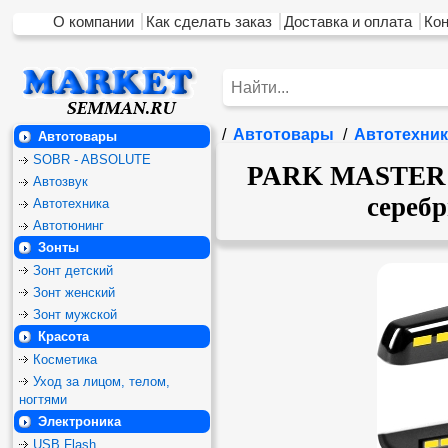
О компании
Как сделать заказ
Доставка и оплата
Ко
/
Автотовары
/
Автотехник
Автотовары
SOBR - ABSOLUTE
PARK MASTER 32
Автозвук
серебр
Автотехника
Автотюнинг
Зонты
Зонт детский
Зонт женский
Зонт мужской
Красота
Косметика
Уход за лицом, телом,
ногтями
Электроника
USB Flash