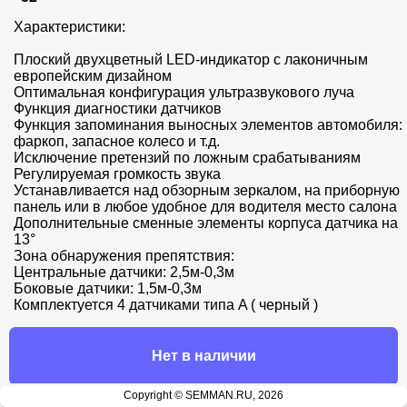
Характеристики:

Плоский двухцветный LED-индикатор с лаконичным 
европейским дизайном

Оптимальная конфигурация ультразвукового луча 

Функция диагностики датчиков

Функция запоминания выносных элементов автомобиля: 
фаркоп, запасное колесо и т.д.

Исключение претензий по ложным срабатываниям

Регулируемая громкость звука

Устанавливается над обзорным зеркалом, на приборную 
панель или в любое удобное для водителя место салона

Дополнительные сменные элементы корпуса датчика на 
13°

Зона обнаружения препятствия:

Центральные датчики: 2,5м-0,3м

Боковые датчики: 1,5м-0,3м

Комплектуется 4 датчиками типа A ( черный )
Нет в наличии
Copyright © SEMMAN.RU, 2026
Продавец: