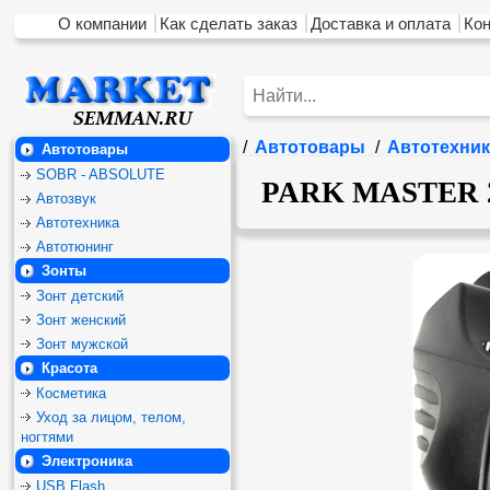
О компании
Как сделать заказ
Доставка и оплата
Ко
/
Автотовары
/
Автотехник
Автотовары
SOBR - ABSOLUTE
PARK MASTER 29
Автозвук
Автотехника
Автотюнинг
Зонты
Зонт детский
Зонт женский
Зонт мужской
Красота
Косметика
Уход за лицом, телом,
ногтями
Электроника
USB Flash