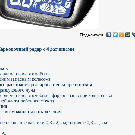
Поделиться
арковочный радар с 4 датчиками
ков

элементов автомобиля 

ним запасным колесом)

о расстояния реагирования на препятствия

азвукового луча

лементов автомобиля: фаркоп, запасное колесо и т.д.

ей части лобового стекла

ция

, с возможностью отключения



нтральные датчики 0,3 - 2,5 м; боковые 0,3 - 1,5 м

А: 
